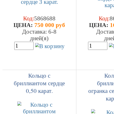
Код:
5868688
Код:
8
ЦEHA:
750 000 руб
ЦEHA:
1
Доставка: 6-8
Достав
дней(я)
дне
Кольцо с
Кол
бриллиантом сердце
брилл
0,50 карат.
огранка с
кар