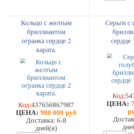
Кольцо с желтым
Серьги с
бриллиантом
брилли
огранка сердце 2
сердце 
карата.
Код:
54
ЦEHA:
7
Код:
437656867987
р
ЦEHA:
980 000 руб
Достав
Доставка: 6-8
дне
дней(я)