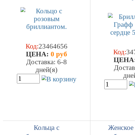
Код:
23464656
Код:
34
ЦEHA:
0 руб
ЦEHA
Доставка: 6-8
Достав
дней(я)
дне
Кольца с
Женское 