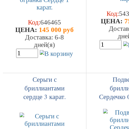
Код:
54
ЦEHA:
7
Код:
646465
Достав
ЦEHA:
145 000 руб
дне
Доставка: 6-8
дней(я)
Серьги с
Подве
бриллиантами
брилл
сердце 3 карат.
Сердечко 0