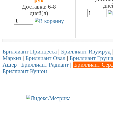
руб
дне
Доставка: 6-8
дней(я)
Бриллиант Принцесса
|
Бриллиант Изумруд
Маркиз
|
Бриллиант Овал
|
Бриллиант Груш
Ашер
|
Бриллиант Радиант
|
Бриллиант Сер
Бриллиант Кушон