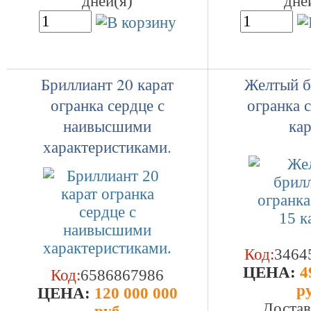
дней(я)
дне
Бриллиант 20 карат
Желтый б
огранка сердце с
огранка 
наивысшими
кар
характеристиками.
Код:
3464
ЦEHA:
4
Код:
6586867986
р
ЦEHA:
120 000 000
Достав