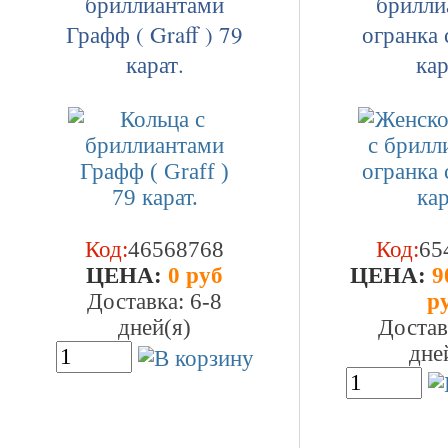
бриллиантами
брилли
Графф ( Graff ) 79
огранка 
карат.
кар
Код:
46568768
Код:
65
ЦEHA:
0 руб
ЦEHA:
9
Доставка: 6-8
р
дней(я)
Достав
дне