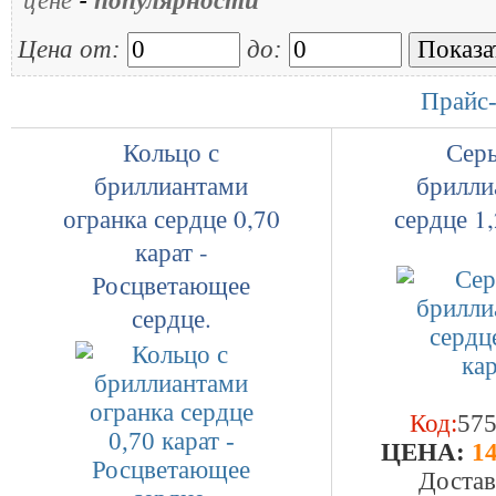
цене
популярности
Цена от:
до:
Прайс-
Кольцо с
Серь
бриллиантами
брилли
огранка сердце 0,70
сердце 1,
карат -
Росцветающее
сердце.
Код:
57
ЦEHA:
14
Достав