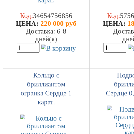
Код:
34654756856
Код:
575
ЦEHA:
220 000 руб
ЦEHA:
18
Доставка: 6-8
Достав
дней(я)
дне
Кольцо с
Подве
бриллиантом
брилл
огранка Сердце 1
Сердце 0,
карат.