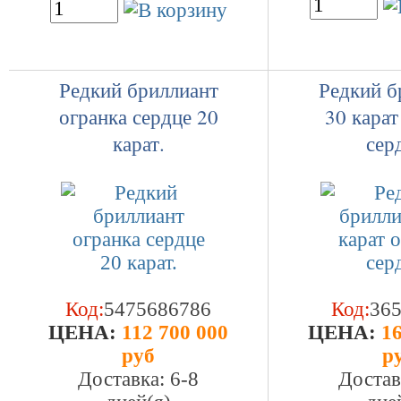
Редкий бриллиант
Редкий б
огранка сердце 20
30 карат
карат.
сер
Код:
5475686786
Код:
36
ЦEHA:
112 700 000
ЦEHA:
16
руб
р
Доставка: 6-8
Достав