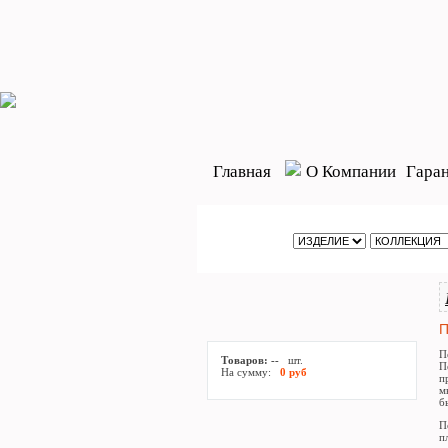
Главная
О Компании
Гара
П
П
Товаров:
--
шт.
П
На сумму:
0 руб
п
м
б
П
п