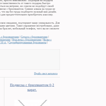
-то, просто невозможно. Подбирая на подарок
ся таинственность от такого подарка быстро
ться на витрине, но совсем не подойдут своей
веске с бриллиантом. Сияние алмаза на груди не
 что вы без труда подберете нужный вам дизайн.
я дам предпочтительнее приобретать классику.
ском свидании, подчеркнет вашу уникальность. Для
овыми цветами. Такое украшение востребовано, даже
на браслет, мобильный телефон, чего вы не сможете
 с бриллиантами
|
Серьги с бриллиантами
|
ллиантами
|
Браслеты с бриллиантами
|
Колье с
10 ct.
|
Сертифицированные бриллианты
|
Прайс-лист каталога
Подвеска с бриллиантом 0,2
карат.