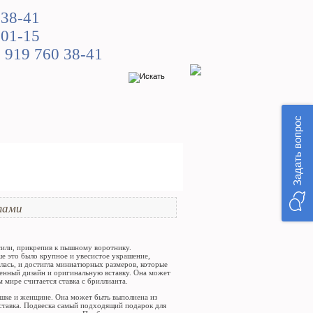
 38-41
 01-15
 919 760 38-41
Задать вопрос
тами
сили, прикрепив к пышному воротнику.
ше это было крупное и увесистое украшение,
лась, и достигла миниатюрных размеров, которые
нченный дизайн и оригинальную вставку. Она может
 мире считается ставка с бриллианта.
ушке и женщине. Она может быть выполнена из
 вставка. Подвеска самый подходящий подарок для