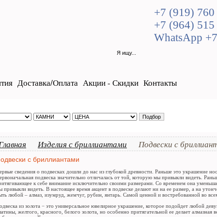
+7 (919) 760
+7 (964) 515
WhatsApp +7
нтия
Доставка/Оплата
Акции - Скидки
Контакты
Главная
Изделия с бриллиантами
Подвески с бриллиан
одвески с бриллиантами
ервые сведения о подвесках дошли до нас из глубокой древности. Раньше это украшение но
ервоначальная подвеска значительно отличалась от той, которую мы привыкли видеть. Рань
ритягивающее к себе внимание исключительно своими размерами. Со временем она уменьша
ы привыкли видеть. В настоящее время акцент в подвеске делают ни на ее размер, а на уто
ыть любой – алмаз, изумруд, жемчуг, рубин, янтарь. Самой ценной и востребованной во всем
одвеска из золота − это универсальное ювелирное украшение, которое подойдет любой дев
латины, желтого, красного, белого золота, но особенно притягательной ее делает алмазная