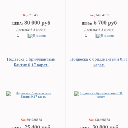
Код:
235435
Код:
34654767
80 000 руб
6 700 руб
ЦEHA:
ЦEHA:
Доставка: 6-8 дней(я)
Доставка: 6-8 дней(я)
Подвеска с бриллиантами
Подвеска с бриллиантами 0,31
Бантик 0,17 карат.
карат.
Код:
564786878
Код:
436468678
25 400 руб
30 000 руб