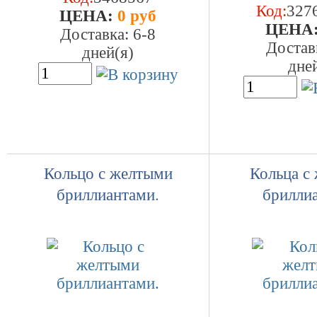
Код:
327
ЦEHA:
0 руб
ЦEHA
Доставка: 6-8
Достав
дней(я)
дне
Кольцо с желтыми
Кольца с
бриллиантами.
брилли