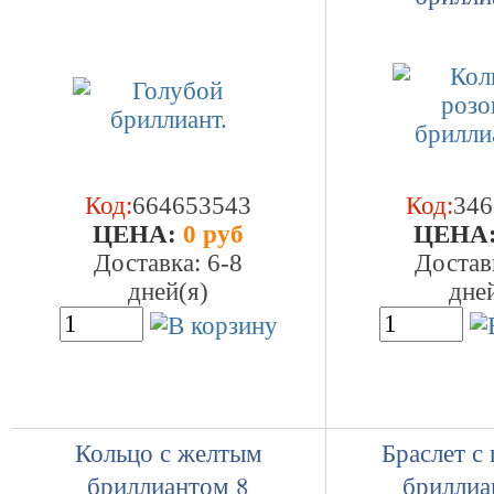
Код:
664653543
Код:
346
ЦEHA:
0 руб
ЦEHA
Доставка: 6-8
Достав
дней(я)
дне
Кольцо с желтым
Браслет с
бриллиантом 8
бриллиа