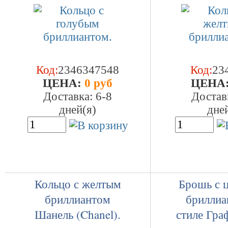
Код:
2346347548
Код:
23
ЦEHA:
0 руб
ЦEHA
Доставка: 6-8
Достав
дней(я)
дне
Кольцо с желтым
Брошь с 
бриллиантом
бриллиа
Шанель (Chanel).
стиле Гра