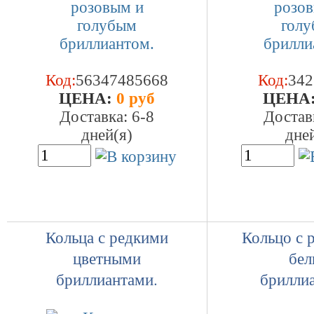
Код:
56347485668
Код:
342
ЦEHA:
0 руб
ЦEHA
Доставка: 6-8
Достав
дней(я)
дне
Кольца с редкими
Кольцо с 
цветными
бе
бриллиантами.
брилли