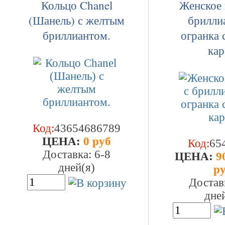
Кольцо Chanel
Женское 
(Шанель) с желтым
брилли
бриллиантом.
огранка 
кар
Код:
43654686789
ЦEHA:
0 руб
Код:
65
Доставка: 6-8
ЦEHA:
90
дней(я)
р
Достав
дне