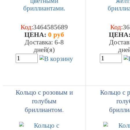
Код:
3464585689
Код:
36
ЦEHA:
0 руб
ЦEHA
Доставка: 6-8
Достав
дней(я)
дне
Кольцо с розовым и
Кольцо с 
голубым
гол
бриллиантом.
брилли