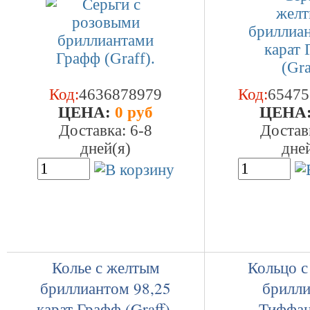
Код:
4636878979
Код:
65475
ЦEHA:
0 руб
ЦEHA
Доставка: 6-8
Достав
дней(я)
дне
Колье с желтым
Кольцо 
бриллиантом 98,25
брилл
карат Графф (Graff).
Тиффан