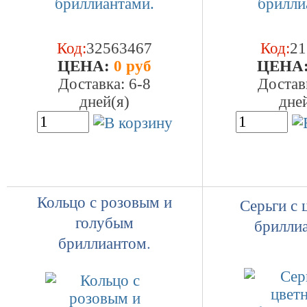
Код:
32563467
Код:
21
ЦEHA:
0 руб
ЦEHA
Доставка: 6-8
Достав
дней(я)
дне
Кольцо с розовым и
Серьги с
голубым
брилли
бриллиантом.