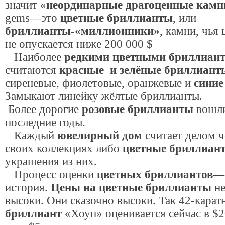
значит «
неординарные драгоценные камн
gems—это
цветные бриллианты
, или
бриллианты-«миллионники»
, камни, чья 
не опускается ниже 200 000 $
Наиболее
редкими цветными бриллиан
считаются
красные и зелёные бриллиант
сиреневые, фиолетовые, оранжевые и
синие
Замыкают линейку жёлтые бриллианты.
Более дорогие
розовые бриллианты
вошли
последние годы.
Каждый
ювелирный дом
считает делом ч
своих коллекциях либо
цветные бриллиан
украшения из них.
Процесс оценки
цветных бриллиантов
—
история.
Цены на цветные бриллианты
не
высоки. Они сказочно высоки. Так 42-кара
бриллиант
«Хоуп» оценивается сейчас в $2