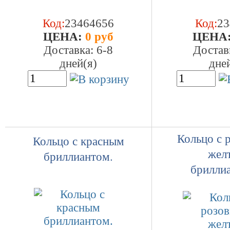
Код:
23464656
Код:
23
ЦEHA:
0 руб
ЦEHA
Доставка: 6-8
Достав
дней(я)
дне
Кольцо с 
Кольцо с красным
жел
бриллиантом.
брилли