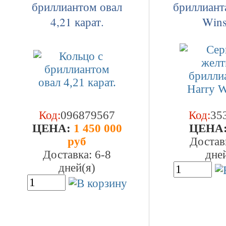
бриллиантом овал
бриллиант
4,21 карат.
Wins
Код:
096879567
Код:
35
ЦEHA:
1 450 000
ЦEHA
руб
Достав
Доставка: 6-8
дне
дней(я)