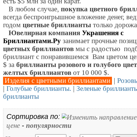
есть $5 млн за один карат.
В любом случае,
покупка цветного брил
всегда беспроигрышное вложение денег, ве
годом
цветные бриллианты
только дорожа
Ювелирная компания
Украшения с
Бриллиантами.Ру
занимает прочные позиц
цветных бриллиантов
мы с радостью под
бриллиант с понравившемся Вам цветом це
$ за
бриллианты розового и голубого цве
желтых бриллиантов
от 10 000 $
.
Изделия с цветными бриллиантами
|
Розов
|
Голубые бриллианты.
|
Зеленые бриллиант
бриллианты
Сортировка по:
-
цене
популярности