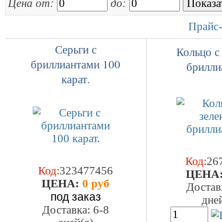
Цена от:
до:
Прайс-
Серьги с
Кольцо с
бриллиантами 100
брилли
карат.
Код:
26
Код:
323477456
ЦEHA
ЦEHA:
0 руб
Достав
под заказ
дне
Доставка: 6-8