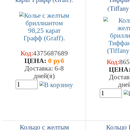
(Tiffany
Код:
4375687689
ЦEHA:
0 руб
Код:
865
Доставка: 6-8
ЦEHA
дней(я)
Достав
дне
Кольцо с желтым
Кольцо 