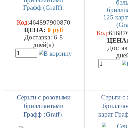
Код:
464897900870
ЦEHA:
0 руб
Код:
65687
Доставка: 6-8
ЦEHA
дней(я)
Достав
дне
Серьги с розовыми
Серьги с
бриллиантами
бриллиа
Графф (Graff).
карат Граф