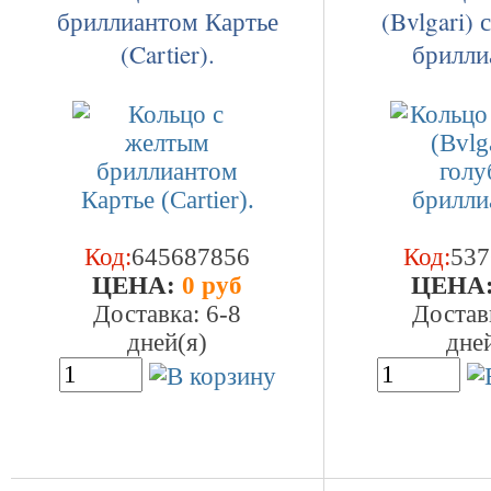
бриллиантом Картье
(Bvlgari)
(Cartier).
брилли
Код:
645687856
Код:
537
ЦEHA:
0 руб
ЦEHA
Доставка: 6-8
Достав
дней(я)
дне