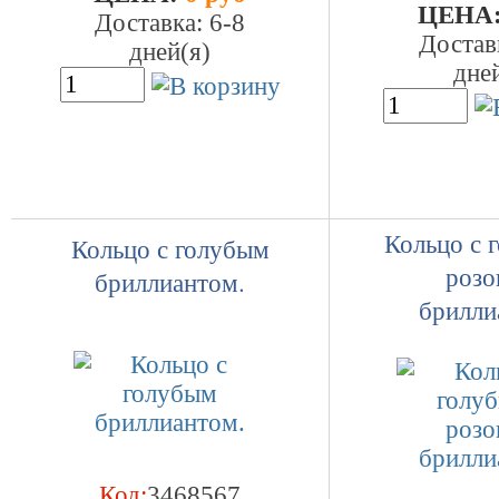
ЦEHA
Доставка: 6-8
Достав
дней(я)
дне
Кольцо с 
Кольцо с голубым
роз
бриллиантом.
брилли
Код:
3468567