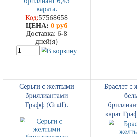
Код:
57568658
ЦEHA:
0 руб
Доставка: 6-8
дней(я)
Серьги с желтыми
Браслет с
бриллиантами
бел
Графф (Graff).
бриллиан
карат Граф