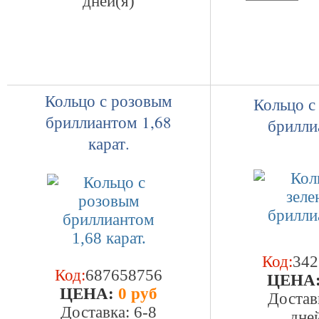
дней(я)
Кольцо с розовым
Кольцо с
бриллиантом 1,68
брилли
карат.
Код:
342
Код:
687658756
ЦEHA
ЦEHA:
0 руб
Достав
Доставка: 6-8
дне