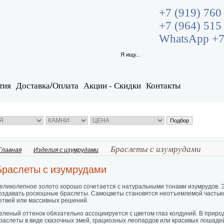
+7 (919) 760
+7 (964) 515
WhatsApp +7
тия
Доставка/Оплата
Акции - Скидки
Контакты
Браслеты с изумрудами
Главная
Изделия с изумрудами
Браслеты с изумрудами
еликолепное золото хорошо сочетается с натуральными тонами изумрудов. 
оздавать роскошные браслеты. Самоцветы становятся неотъемлемой частью
етвей или массивных решений.
еленый оттенок обязательно ассоциируется с цветом глаз колдуний. В приро
раслеты в виде сказочных змей, грациозных леопардов или красивых лошадей