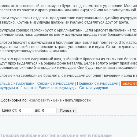
амень этот роскошный, поэтому он будет всегда заметен в украшении. Мног
раслетам из золота с драгоценными камнями округлой или же прямоугольной
 этом случае стоит отдавать предпочтение сдержанным по дизайну изумрудам
езвкусно. Крупные изумруды должны визуально отделяться друг от друга.
зумруды хорошо гармонируют с бриллиантами. Если браслет выполнен из т
риллиантами, насыщенные по цвету изумруды придадут ему большую вырази
олотой браслет с изумрудами и бриллиантами выглядит помпезно. Это наст
ккуратным, чтобы не переходить грань умеренности и вкуса. Стоит отдавать
е перегруженному изгибами и камнями.
сли вам нравится сдержанный шик, выбирайте браслеты из стильного белого
удут ярко выделяться на общем фоне металла. Белое золото будет практиче
оскошному сиянию благородных изумрудов. Они будут притягивать восхищен
олотые или серебряные браслеты с
изумрудами дополнят вечерний наряд и 
ольца с изумрудами
|
Серьги с изумрудами
|
Подвески с изумрудами
|
Браслет
зумруды от 1 карата
|
Единичные изумруды
|
Сеты изумрудов
Сортировка по:
алфавиту
-
цене
-
популярности
Цена от:
до:
Товаров выбранного типа сегодня нет в продаже