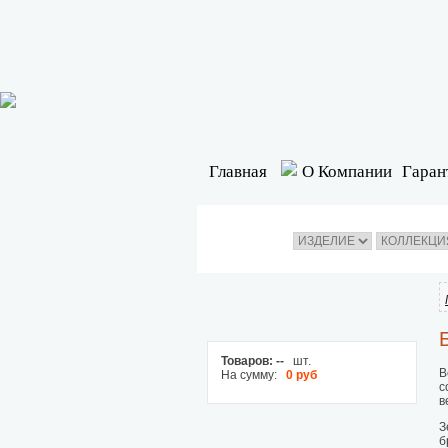
Главная
О Компании
Гаран
Товаров:
--
шт.
В
На сумму:
0 руб
с
в
З
б