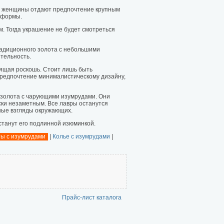
ие женщины отдают предпочтение крупным
 формы.
. Тогда украшение не будет смотреться
радиционного золота с небольшими
тельность.
оящая роскошь. Стоит лишь быть
 предпочтение минималистическому дизайну,
 золота с чарующими изумрудами. Они
ски незаметным. Все лавры останутся
ные взгляды окружающих.
станут его подлинной изюминкой.
ы с изумрудами
|
Колье с изумрудами
|
Прайс-лист каталога