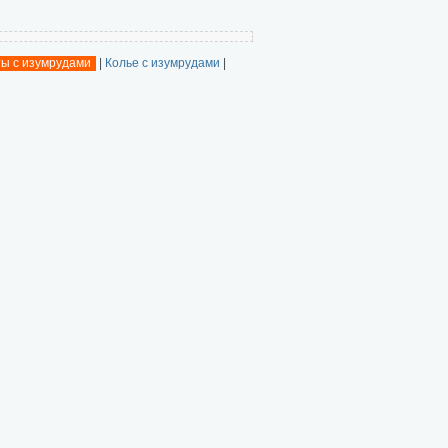
ы с изумрудами
|
Колье с изумрудами
|