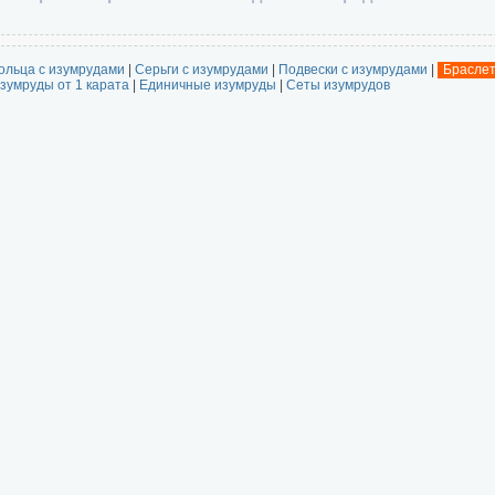
ольца с изумрудами
|
Серьги с изумрудами
|
Подвески с изумрудами
|
Браслет
зумруды от 1 карата
|
Единичные изумруды
|
Сеты изумрудов