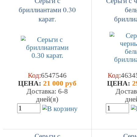
Серьги с
Серьги с 
бриллиантами 0.30
бел
карат.
брилли
Код:
6547546
Код:
4634
ЦEHA:
21 000 руб
ЦEHA:
2
Доставка: 6-8
Достав
дней(я)
дне
Серьги с
Серь