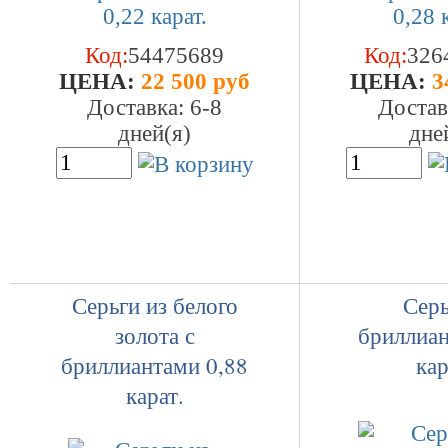
Код:
54475689
Код:
326
ЦEHA:
22 500 руб
ЦEHA:
3
Доставка: 6-8
Достав
дней(я)
дне
Серьги из белого
Серь
золота с
бриллиан
бриллиантами 0,88
кар
карат.