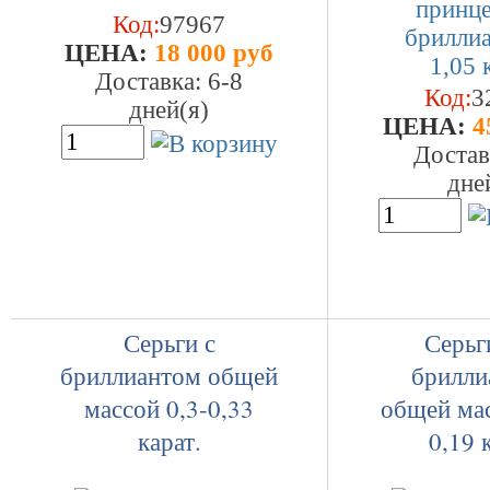
Код:
97967
ЦEHA:
18 000 руб
Доставка: 6-8
Код:
3
дней(я)
ЦEHA:
4
Достав
дне
Серьги с
Серьг
бриллиантом общей
брилли
массой 0,3-0,33
общей мас
карат.
0,19 