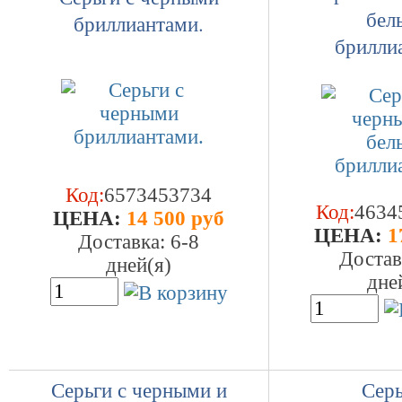
бел
бриллиантами.
брилли
Код:
6573453734
Код:
4634
ЦEHA:
14 500 руб
ЦEHA:
1
Доставка: 6-8
Достав
дней(я)
дне
Серьги с черными и
Серь