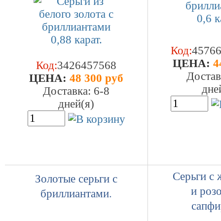
Код:
4576
ЦEHA:
4
Код:
3426457568
Достав
ЦEHA:
48 300 руб
дне
Доставка: 6-8
дней(я)
Серьги с
Золотые серьги с
и роз
бриллиантами.
сапфи