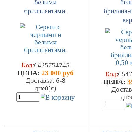
белыми
бел
бриллиантами.
бриллиан
кар
Код:
6435754745
ЦEHA:
23 000 руб
Код:
654
Доставка: 6-8
ЦEHA:
3
дней(я)
Достав
дне