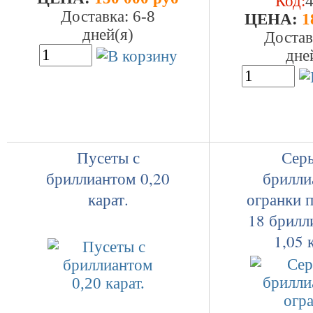
Код:
Доставка: 6-8
ЦEHA:
1
дней(я)
Достав
дне
Пусеты с
Серь
бриллиантом 0,20
брилли
карат.
огранки 
18 брилл
1,05 