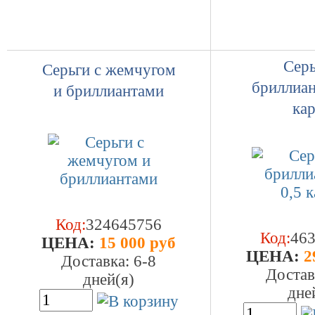
Серь
Серьги с жемчугом
бриллиан
и бриллиантами
кар
Код:
324645756
Код:
46
ЦEHA:
15 000 руб
ЦEHA:
2
Доставка: 6-8
Достав
дней(я)
дне