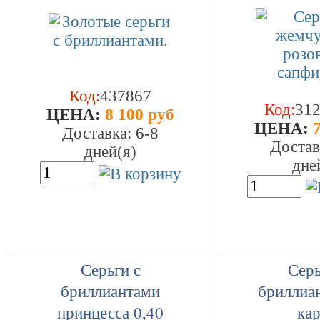
Код:
437867
Код:
31
ЦEHA:
8 100 руб
ЦEHA:
7
Доставка: 6-8
Достав
дней(я)
дне
Серьги с
Серь
бриллиантами
бриллиа
принцесса 0,40
кар