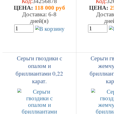
Код:
34256878
Код:
32
ЦEHA:
118 000 руб
ЦEHA:
2
Доставка: 6-8
Достав
дней(я)
дне
Серьги гвоздики с
Серьги г
опалом и
жемчу
бриллиантами 0,22
бриллиан
карат.
кар