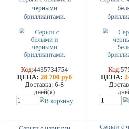
черными
бел
бриллиантами.
брилли
Код:
4435734754
Код:
57
ЦEHA:
28 700 руб
ЦEHA:
2
Доставка: 6-8
Достав
дней(я)
дне
Серьги с 
Серьги с черными