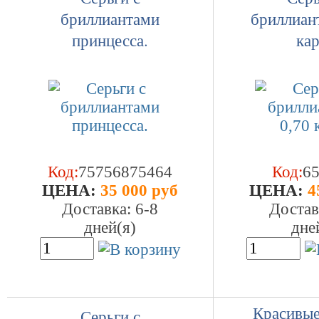
бриллиантами
бриллиан
принцесса.
кар
Код:
75756875464
Код:
6
ЦEHA:
35 000 руб
ЦEHA:
4
Доставка: 6-8
Достав
дней(я)
дне
Красивые
Серьги с