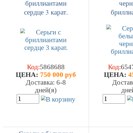
бриллиантами
чер
сердце 3 карат.
брилли
Код:
5868688
Код:
654
ЦEHA:
750 000 руб
ЦEHA:
4
Доставка: 6-8
Достав
дней(я)
дне