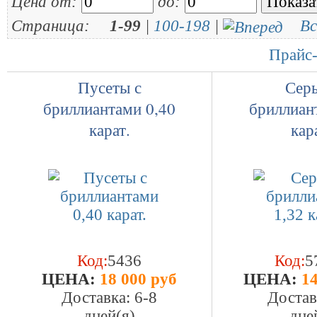
Цена от:
до:
Страница:
1-99
|
100-198
|
Вс
Прайс-
Пусеты с
Серь
бриллиантами 0,40
бриллиан
карат.
кар
Код:
5436
Код:
5
ЦEHA:
18 000 руб
ЦEHA:
14
Доставка: 6-8
Достав
дней(я)
дне