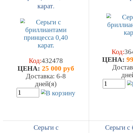
карат.
Код:
36
ЦEHA:
99
Код:
432478
Достав
ЦEHA:
25 000 руб
дне
Доставка: 6-8
дней(я)
Серьги с
Серьги с