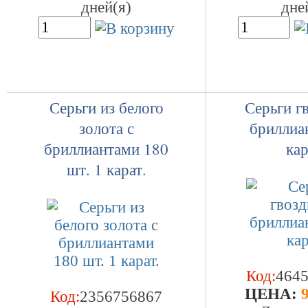
дней(я)
дне
Серьги из белого
Серьги г
золота с
бриллиа
бриллиантами 180
кар
шт. 1 карат.
Код:
464
ЦEHA:
9
Код:
2356756867