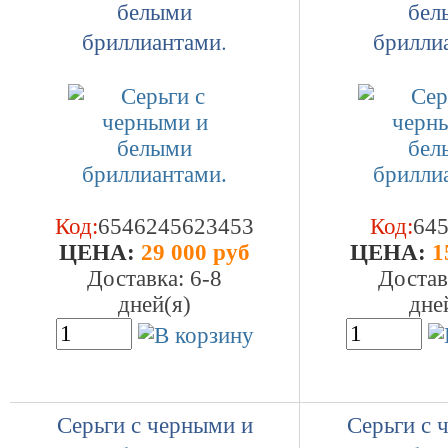
белыми
бел
бриллиантами.
брилли
Код:
6546245623453
Код:
64
ЦEHA:
29 000 руб
ЦEHA:
1
Доставка: 6-8
Достав
дней(я)
дне
Серьги с черными и
Серьги с 