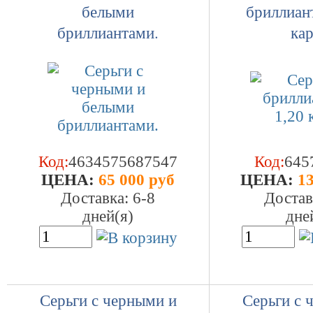
белыми
бриллиан
бриллиантами.
кар
Код:
4634575687547
Код:
645
ЦEHA:
65 000 руб
ЦEHA:
13
Доставка: 6-8
Достав
дней(я)
дне
Серьги с черными и
Серьги с 