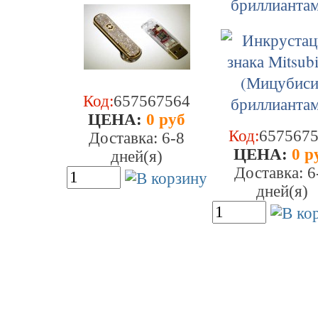
бриллиантам
Код:
657567564
ЦEHA:
0 руб
Код:
657567
Доставка: 6-8
ЦEHA:
0 р
дней(я)
Доставка: 6
дней(я)