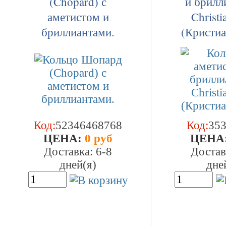
(Chopard) с
и брилл
аметистом и
Christi
бриллиантами.
(Кристиа
Код:
52346468768
Код:
35
ЦEHA:
0 руб
ЦEHA
Доставка: 6-8
Достав
дней(я)
дне