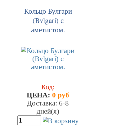
Кольцо Булгари
(Bvlgari) с
аметистом.
Код:
ЦEHA:
0 руб
Доставка: 6-8
дней(я)