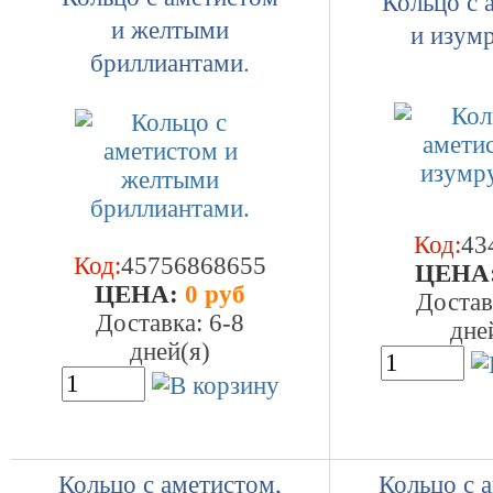
Кольцо с 
и желтыми
и изум
бриллиантами.
Код:
43
Код:
45756868655
ЦEHA
ЦEHA:
0 руб
Достав
Доставка: 6-8
дне
дней(я)
Кольцо с аметистом,
Кольцо с 