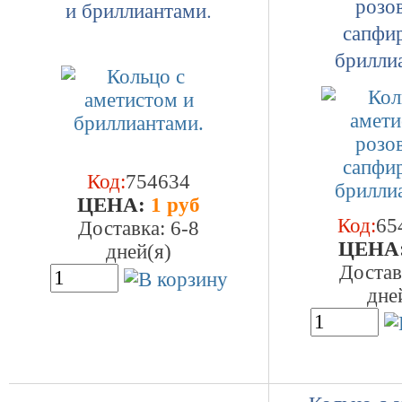
розо
и бриллиантами.
сапфи
брилли
Код:
754634
ЦEHA:
1 руб
Код:
65
Доставка: 6-8
ЦEHA
дней(я)
Достав
дне