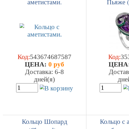
аметистами.
Пьяже (
Код:
543674687587
Код:
35
ЦEHA:
0 руб
ЦEHA
Доставка: 6-8
Достав
дней(я)
дне
Кольцо Шопард
Кольцо с 