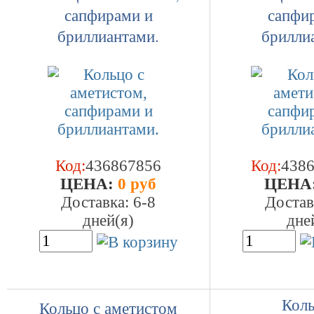
сапфирами и
сапфи
бриллиантами.
брилли
Код:
436867856
Код:
438
ЦEHA:
0 руб
ЦEHA
Доставка: 6-8
Достав
дней(я)
дне
Коль
Кольцо с аметистом