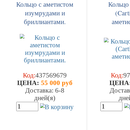
Кольцо с аметистом
Кольцо
изумрудами и
(Cart
бриллиантами.
амети
Код:
437569679
Код:
9
ЦEHA:
55 000 руб
ЦEHA
Доставка: 6-8
Достав
дней(я)
дне