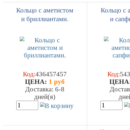
Кольцо с аметистом
Кольцо с 
и бриллиантами.
и сапф
Код:
436457457
Код:
54
ЦEHA:
1 руб
ЦEHA
Доставка: 6-8
Достав
дней(я)
дне