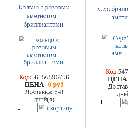
Кольцо с розовым
Серебряно
аметистом и
амети
бриллиантами.
Код:
54
Код:
56856896796
ЦEHA
ЦEHA:
0 руб
Достав
Доставка: 6-8
дне
дней(я)