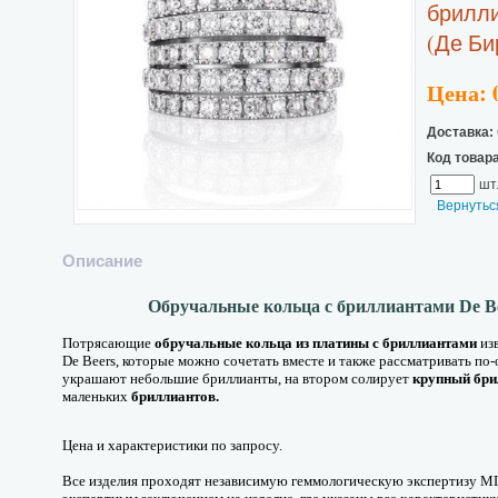
брилли
(Де Би
Цена: 
Доставка:
Код товара
шт
Вернутьс
Описание
Обручальные кольца с бриллиантами
De B
Потрясающие
обручальные кольца из платины
с бриллиантами
изв
De Beers, которые можно сочетать вместе и также рассматривать по
украшают небольшие бриллианты, на втором солирует
крупный бри
маленьких
бриллиантов.
Цена и характеристики по запросу.
Все изделия
проходят независимую геммологическую экспертизу
МГ