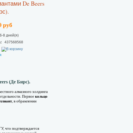
антами De Beers
рс).
0 руб
6-8 дней(я)
:
437568568
.
я
eers (Де Бирс)
.
естного алмазного холдинга
-отдельности. Первое
кольцо
ллиант
, в обрамлении
У, что подтверждается