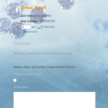
Цена: 0 руб
Доставка:
6-8 дней(я)
Код товара:
453265765
шт.
Вернуться
Описание
Кольцо с розовым и желтым бриллиантами.
Файлы
Файлы будут доступны только после оплаты
Характеристики
Отзывы