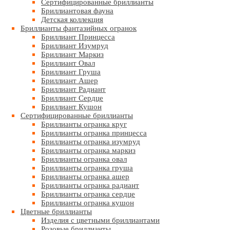
Сертифицированные бриллианты
Бриллиантовая фауна
Детская коллекция
Бриллианты фантазийных огранок
Бриллиант Принцесса
Бриллиант Изумруд
Бриллиант Маркиз
Бриллиант Овал
Бриллиант Груша
Бриллиант Ашер
Бриллиант Радиант
Бриллиант Сердце
Бриллиант Кушон
Сертифицированные бриллианты
Бриллианты огранка круг
Бриллианты огранка принцесса
Бриллианты огранка изумруд
Бриллианты огранка маркиз
Бриллианты огранка овал
Бриллианты огранка груша
Бриллианты огранка ашер
Бриллианты огранка радиант
Бриллианты огранка сердце
Бриллианты огранка кушон
Цветные бриллианты
Изделия с цветными бриллиантами
Розовые бриллианты