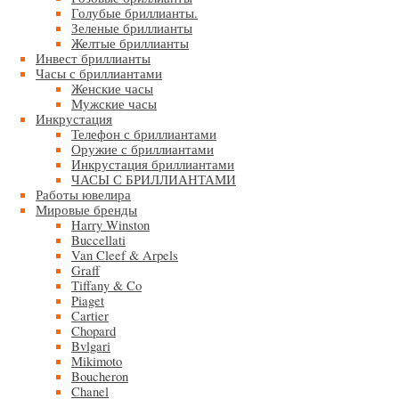
Голубые бриллианты.
Зеленые бриллианты
Желтые бриллианты
Инвест бриллианты
Часы с бриллиантами
Женские часы
Мужские часы
Инкрустация
Телефон с бриллиантами
Оружие с бриллиантами
Инкрустация бриллиантами
ЧАСЫ С БРИЛЛИАНТАМИ
Работы ювелира
Мировые бренды
Harry Winston
Buccellati
Van Cleef & Arpels
Graff
Tiffany & Co
Piaget
Cartier
Chopard
Bvlgari
Mikimoto
Boucheron
Chanel