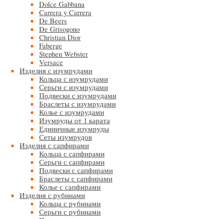
Dolce Gabbana
Carrera y Carrera
De Beers
De Grisogono
Christian Dior
Faberge
Stephen Webster
Versace
Изделия с изумрудами
Кольца с изумрудами
Серьги с изумрудами
Подвески с изумрудами
Браслеты с изумрудами
Колье с изумрудами
Изумруды от 1 карата
Единичные изумруды
Сеты изумрудов
Изделия с сапфирами
Кольца с сапфирами
Серьги с сапфирами
Подвески с сапфирами
Браслеты с сапфирами
Колье с сапфирами
Изделия с рубинами
Кольца с рубинами
Серьги с рубинами