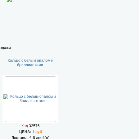
родажи
Кольцо с белым опалом и
бриллиантами.
Код:
32576
ЦEHA:
1 руб
Доставка: 6-8 дней(я)