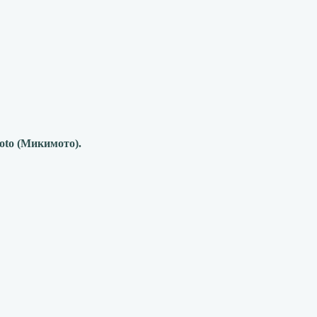
oto
(Микимото).