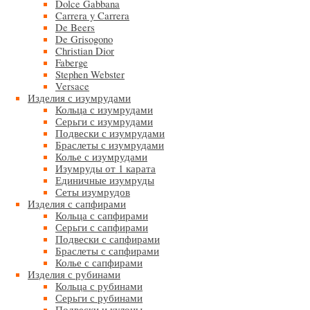
Dolce Gabbana
Carrera y Carrera
De Beers
De Grisogono
Christian Dior
Faberge
Stephen Webster
Versace
Изделия с изумрудами
Кольца с изумрудами
Серьги с изумрудами
Подвески с изумрудами
Браслеты с изумрудами
Колье с изумрудами
Изумруды от 1 карата
Единичные изумруды
Сеты изумрудов
Изделия с сапфирами
Кольца с сапфирами
Серьги с сапфирами
Подвески с сапфирами
Браслеты с сапфирами
Колье с сапфирами
Изделия с рубинами
Кольца с рубинами
Серьги с рубинами
Подвески и кулоны