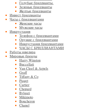
Голубые бриллианты.
Зеленые бриллианты
Желтые бриллианты
Инвест бриллианты
Часы с бриллиантами
Женские часы
Мужские часы
Инкрустация
Телефон с бриллиантами
Оружие с бриллиантами
Инкрустация бриллиантами
ЧАСЫ С БРИЛЛИАНТАМИ
Работы ювелира
Мировые бренды
Harry Winston
Buccellati
Van Cleef & Arpels
Graff
Tiffany & Co
Piaget
Cartier
Chopard
Bvlgari
Mikimoto
Boucheron
Chanel