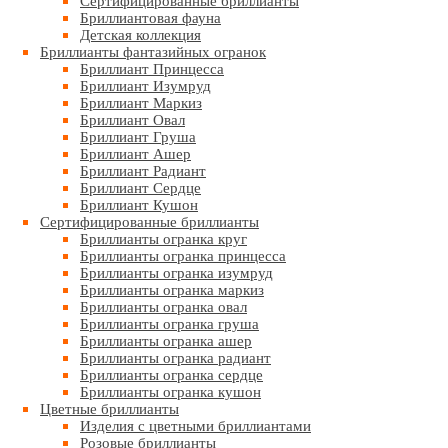
Сертифицированные бриллианты
Бриллиантовая фауна
Детская коллекция
Бриллианты фантазийных огранок
Бриллиант Принцесса
Бриллиант Изумруд
Бриллиант Маркиз
Бриллиант Овал
Бриллиант Груша
Бриллиант Ашер
Бриллиант Радиант
Бриллиант Сердце
Бриллиант Кушон
Сертифицированные бриллианты
Бриллианты огранка круг
Бриллианты огранка принцесса
Бриллианты огранка изумруд
Бриллианты огранка маркиз
Бриллианты огранка овал
Бриллианты огранка груша
Бриллианты огранка ашер
Бриллианты огранка радиант
Бриллианты огранка сердце
Бриллианты огранка кушон
Цветные бриллианты
Изделия с цветными бриллиантами
Розовые бриллианты