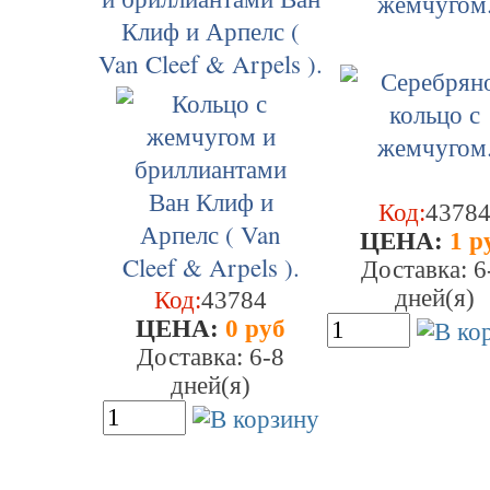
жемчугом
Клиф и Арпелс (
Van Cleef & Arpels ).
Код:
4378
ЦEHA:
1 р
Доставка: 6
дней(я)
Код:
43784
ЦEHA:
0 руб
Доставка: 6-8
дней(я)