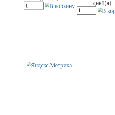
дней(я)